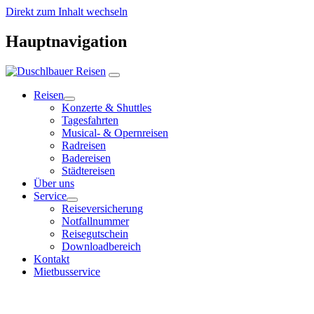
Direkt zum Inhalt wechseln
Hauptnavigation
Reisen
Konzerte & Shuttles
Tagesfahrten
Musical- & Opernreisen
Radreisen
Badereisen
Städtereisen
Über uns
Service
Reiseversicherung
Notfallnummer
Reisegutschein
Downloadbereich
Kontakt
Mietbusservice